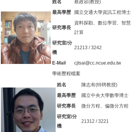
姓名
蔡政容(教授)
最高學歷
國立交通大學資訊工程博士
資料探勘、數位學習、智慧
研究專長
計算
研究室/分
21213 / 3242
機
E-Mail
cjtsai@cc.ncue.edu.tw
學術歷程檔案
（另開新視窗）
姓名
陳志有(特聘教授)
最高學歷
國立中央大學數學博士
研究專長
微分方程、偏微分方程
研究室/分
21312 / 3221
機