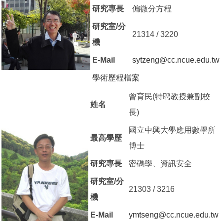
研究專長
偏微分方程
研究室/分
21314 / 3220
機
E-Mail
sytzeng@cc.ncue.edu.tw
學術歷程檔案
（另開新視窗）
曾育民(特聘教授兼副校
姓名
長)
國立中興大學應用數學所
最高學歷
博士
研究專長
密碼學、資訊安全
研究室/分
21303 / 3216
機
E-Mail
ymtseng@cc.ncue.edu.tw