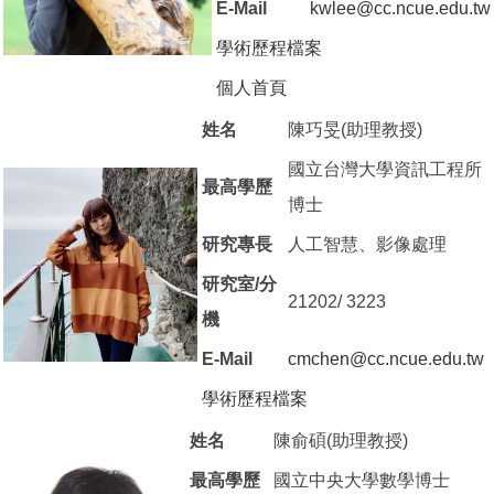
E-Mail
kwlee@cc.ncue.edu.tw
學術歷程檔案
（另開新視窗）
個人首頁
（另開新視窗）
姓名
陳巧旻(助理教授)
國立台灣大學資訊工程所
最高學歷
博士
研究專長
人工智慧、影像處理
研究室/分
21202/ 3223
機
E-Mail
cmchen@cc.ncue.edu.tw
學術歷程檔案
（另開新視窗）
姓名
陳俞碩(助理教授)
最高學歷
國立中央大學數學博士