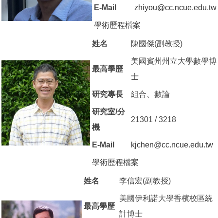
E-Mail
zhiyou@cc.ncue.edu.tw
學術歷程檔案
（另開新視窗）
姓名
陳國傑(副教授)
美國賓州州立大學數學博
最高學歷
士
研究專長
組合、數論
研究室/分
21301 / 3218
機
E-Mail
kjchen@cc.ncue.edu.tw
學術歷程檔案
（另開新視窗）
姓名
李信宏(副教授)
美國伊利諾大學香檳校區統
最高學歷
計博士