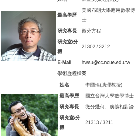
美國布朗大學應用數學博
最高學歷
士
研究專長
微分方程
研究室/分
21302 / 3212
機
E-Mail
hwsu@cc.ncue.edu.tw
學術歷程檔案
（另開新視窗）
姓名
李國瑋(助理教授)
最高學歷
國立台灣大學數學博士
研究專長
微分幾何、廣義相對論
研究室/分
21313 / 3211
機