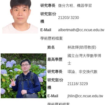
研究專長
微分方程、機器學習
研究室/分
21203/ 3230
機
E-Mail
albertmath@cc.ncue.edu.tw
學術歷程檔案
（另開新視窗）
姓名
林政輝(助理教授)
國立台灣大學數學博
最高學歷
士
研究專長
環論、非交換代數
研究室/分
21118/ 3229
機
E-Mail
jhlin@cc.ncue.edu.tw
學術歷程檔案
（另開新視窗）