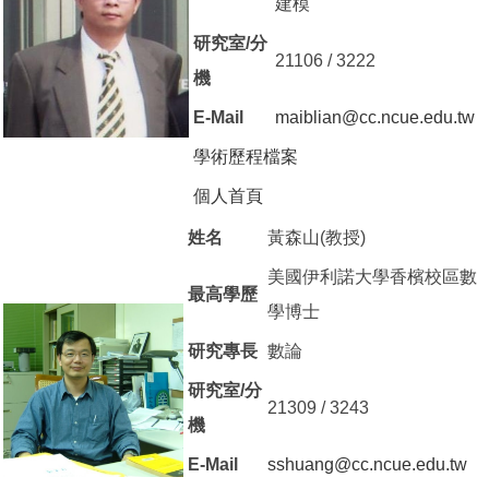
建模
研究室/分
21106 / 3222
機
E-Mail
maiblian@cc.ncue.edu.tw
學術歷程檔案
（另開新視窗）
個人首頁
（另開新視窗）
姓名
黃森山(教授)
美國伊利諾大學香檳校區數
最高學歷
學博士
研究專長
數論
研究室/分
21309 / 3243
機
E-Mail
sshuang@cc.ncue.edu.tw