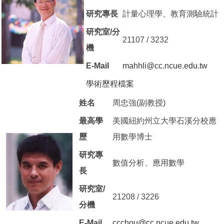
研究專長
計量心理學、教育測驗統計
研究室/分
21107 / 3232
機
E-Mail
mahhli@cc.ncue.edu.tw
學術歷程檔案
（另開新視窗）
姓名
周忠強(副教授)
最高學
美國紐約州立大學石溪分校應
歷
用數學博士
研究專
數值分析、應用數學
長
研究室/
21208 / 3226
分機
E-Mail
ccchou@cc.ncue.edu.tw