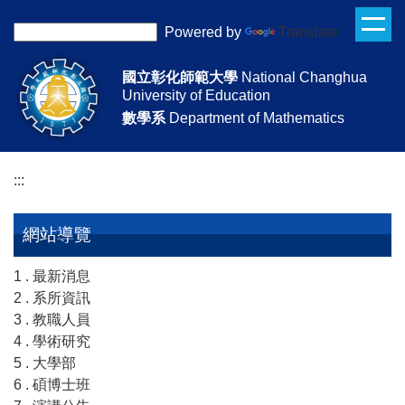
跳
Powered by
Translate
到
主
國立彰化師範大學
National Changhua
要
University of Education
內
數學系
Department of Mathematics
容
區
:::
網站導覽
1 . 最新消息
2 . 系所資訊
3 . 教職人員
4 . 學術研究
5 . 大學部
6 . 碩博士班