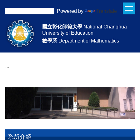
跳
Powered by
Translate
到
主
國立彰化師範大學
National Changhua
要
University of Education
內
數學系
Department of Mathematics
容
區
:::
系所介紹