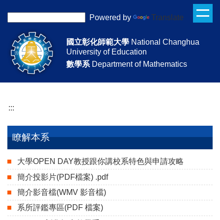
跳
Powered by
Translate
到
主
國立彰化師範大學
National Changhua
要
University of Education
內
數學系
Department of Mathematics
容
區
:::
瞭解本系
大學OPEN DAY教授跟你講校系特色與申請攻略
（另開新視
簡介投影片(PDF檔案)
.pdf
（另開新視窗）
簡介影音檔(WMV 影音檔)
（另開新視窗）
系所評鑑專區(PDF 檔案)
（另開新視窗）