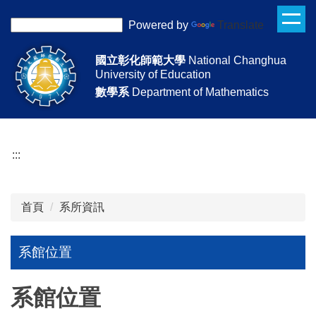
跳
Powered by
Translate
到
主
國立彰化師範大學
National Changhua
要
University of Education
內
數學系
Department of Mathematics
容
區
:::
首頁
系所資訊
系館位置
系館位置