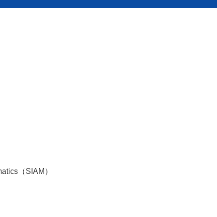
）
）
thematics（SIAM）