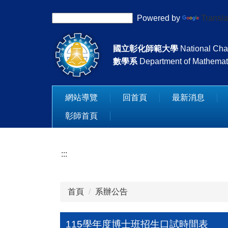
跳
Powered by
Transla
到
主
要
國立彰化師範大學
National Cha
內
數學系
Department of Mathemat
容
區
網站導覽
回首頁
最新消息
彰師首頁
:::
首頁
系辦公告
115學年度博士班招生口試時間表