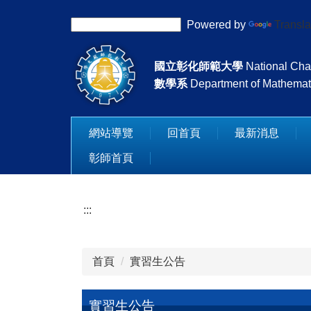
跳
Powered by
Transla
到
主
要
國立彰化師範大學
National Cha
內
數學系
Department of Mathemat
容
區
網站導覽
回首頁
最新消息
彰師首頁
:::
首頁
實習生公告
實習生公告