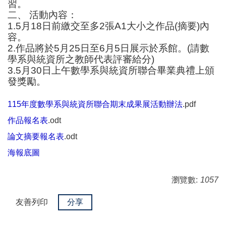
習。
二、 活動內容：
1.5月18日前繳交至多2張A1大小之作品(摘要)內
容。
2.作品將於5月25日至6月5日展示於系館。(請數
學系與統資所之教師代表評審給分)
3.5月30日上午數學系與統資所聯合畢業典禮上頒
發獎勵。
115年度數學系與統資所聯合期末成果展活動辦法
.pdf
（另開新
作品報名表
.odt
論文摘要報名表
.odt
海報底圖
瀏覽數:
1057
友善列印
（另開新視窗）
分享