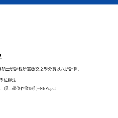
窗）
位
上修碩士班課程所需繳交之學分費以八折計算。
學位辦法
（另開新視窗）
、碩士學位作業細則~NEW
.pdf
（另開新視窗）
（另開新視窗）