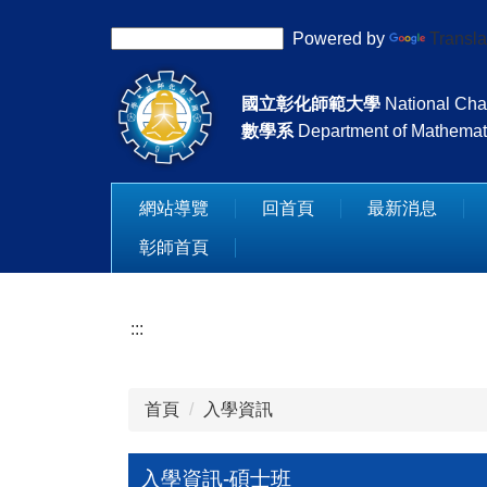
跳
Powered by
Transla
到
主
要
國立彰化師範大學
National Cha
內
數學系
Department of Mathemat
容
區
網站導覽
回首頁
最新消息
彰師首頁
:::
首頁
入學資訊
入學資訊-碩士班