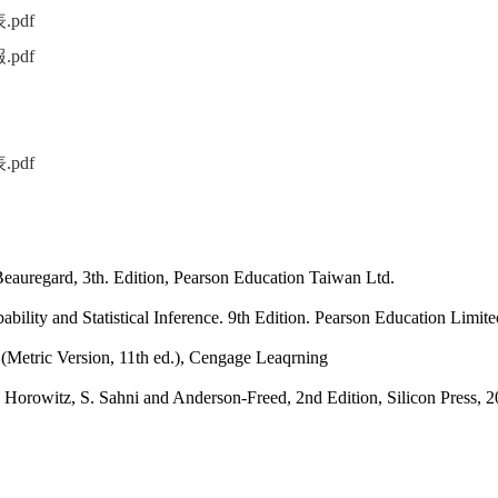
表
.pdf
（另開新視窗）
報
.pdf
（另開新視窗）
開新視窗）
另開新視窗）
表
.pdf
（另開新視窗）
eauregard, 3th. Edition, Pearson Education Taiwan Ltd.
lity and Statistical Inference. 9th Edition. Pearson Education Limite
Metric Version, 11th ed.), Cengage Leaqrning
 E. Horowitz, S. Sahni and Anderson-Freed, 2nd Edition, Silicon P